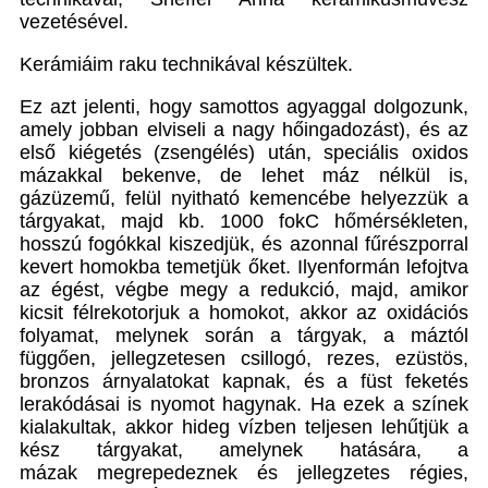
vezetésével.
Kerámiáim raku technikával készültek.
Ez azt jelenti, hogy samottos agyaggal dolgozunk,
amely jobban elviseli a nagy hőingadozást), és az
első kiégetés (zsengélés) után, speciális oxidos
mázakkal bekenve, de lehet máz nélkül is,
gázüzemű, felül nyitható kemencébe helyezzük a
tárgyakat, majd kb. 1000 fokC hőmérsékleten,
hosszú fogókkal kiszedjük, és azonnal fűrészporral
kevert homokba temetjük őket. Ilyenformán lefojtva
az égést, végbe megy a redukció, majd, amikor
kicsit félrekotorjuk a homokot, akkor az oxidációs
folyamat, melynek során a tárgyak, a máztól
függően, jellegzetesen csillogó, rezes, ezüstös,
bronzos árnyalatokat kapnak, és a füst feketés
lerakódásai is nyomot hagynak. Ha ezek a színek
kialakultak, akkor hideg vízben teljesen lehűtjük a
kész tárgyakat, amelynek hatására, a
mázak megrepedeznek és jellegzetes régies,