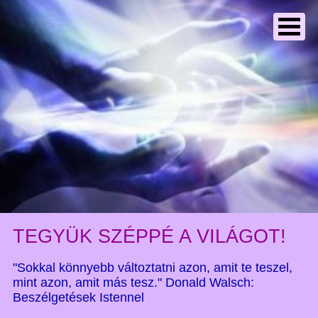
TEGYÜK SZÉPPÉ A VILÁGOT!
"Sokkal könnyebb változtatni azon, amit te teszel,
mint azon, amit más tesz." Donald Walsch:
Beszélgetések Istennel