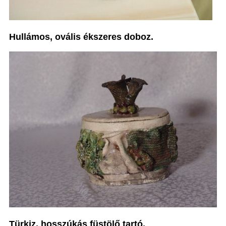
Hullámos, ovális ékszeres doboz.
Türkiz, hosszúkás füstölő tartó.