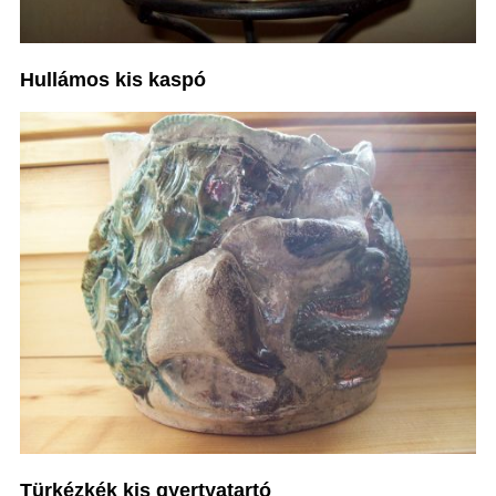
Hullámos kis kaspó
Türkézkék kis gyertyatartó