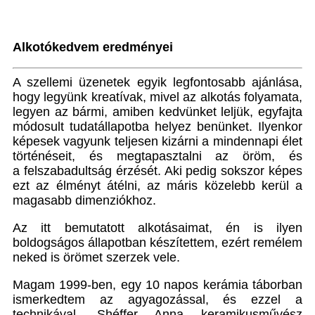
Alkotókedvem eredményei
A szellemi üzenetek egyik legfontosabb ajánlása,
hogy legyünk kreatívak, mivel az alkotás folyamata,
legyen az bármi, amiben kedvünket leljük, egyfajta
módosult tudatállapotba helyez benünket. Ilyenkor
képesek vagyunk teljesen kizárni a mindennapi élet
történéseit, és megtapasztalni az öröm, és
a felszabadultság érzését. Aki pedig sokszor képes
ezt az élményt átélni, az máris közelebb kerül a
magasabb dimenziókhoz.
Az itt bemutatott alkotásaimat, én is ilyen
boldogságos állapotban készítettem, ezért remélem
neked is örömet szerzek vele.
Magam 1999-ben, egy 10 napos kerámia táborban
ismerkedtem az agyagozással, és ezzel a
technikával, Shéffer Anna keramikusművész