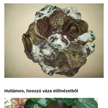
Hullámos, hosszú váza előlnézetből