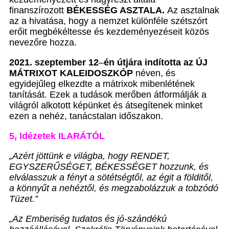
finanszírozott
BÉKESSÉG ASZTALA.
Az asztalnak
az a hivatása, hogy a nemzet különféle szétszórt
erőit megbékéltesse és kezdeményezéseit közös
nevezőre hozza.
2021. szeptember 12
–
én útjára indította az ÚJ
MÁTRIXOT KALEIDOSZKÓP
néven, és
egyidejűleg elkezdte a mátrixok mibenlétének
tanítását. Ezek a tudások merőben átformálják a
világról alkotott képünket és átsegítenek minket
ezen a nehéz, tanácstalan időszakon.
5, Idézetek ILARÁTÓL
„Azért jöttünk e világba, hogy RENDET,
EGYSZERŰSÉGET, BÉKESSÉGET hozzunk, és
elválasszuk a fényt a sötétségtől, az égit a földitől,
a könnyűt a nehéztől, és megzabolázzuk a tobzódó
Tüzet.”
„Az Emberiség tudatos és jó-szándékú