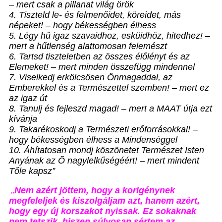
– mert csak a pillanat világ örök
4. Tiszteld le- és felmenőidet, köreidet, más
népeket! – hogy békességben élhess
5. Légy hű igaz szavaidhoz, esküidhöz, hitedhez! –
mert a hűtlenség alattomosan felemészt
6. Tartsd tiszteletben az összes élőlényt és az
Elemeket! – mert minden összefügg mindennel
7. Viselkedj erkölcsösen Önmagaddal, az
Emberekkel és a Természettel szemben! – mert ez
az igaz út
8. Tanulj és fejleszd magad! – mert a MAAT útja ezt
kívánja
9. Takarékoskodj a Természeti erőforrásokkal! –
hogy békességben élhess a Mindenséggel
10. Áhítatosan mondj köszönetet Természet Isten
Anyának az Õ nagylelkűségéért! – mert mindent
Tőle kapsz”
„
Nem azért jöttem, hogy a korigénynek
megfeleljek és kiszolgáljam azt, hanem azért,
hogy egy új korszakot nyissak
.
Ez sokaknak
nem tetszik, hiszen súlyosan sértem az