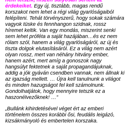
érdekeiket.
Egy új, tisztább, magas rendű
korszakot nem lehet a régi világ gyarlóságaiból
felépíteni. Tehát törvényszerű, hogy sokak számára
vagyok tüske és fennhangon szidnak, rossz
híremet keltik. Van egy mondás, miszerint senki
sem lehet próféta a saját hazájában…és ez nem
rólam szól, hanem a világ gyarlóságáról, az új és
tiszta dolgok elutasításáról. Ez a világ nem azért
olyan rossz, mert van néhány hitvány ember,
hanem azért, mert amíg a gonoszok nagy
hangsúlyt fektetnek a saját propagandájuknak,
addig a jók gyáván csendben vannak, nem állnak ki
az igazság mellett. … Újra kell tanulnunk a világot
és minden hazugságot fel kell számolnunk.
Gondolhatjátok, hogy mennyire tetszik ez a
haszonélvezőknek! …”
„Bullánk kihirdetésével véget ért az emberi
történelem összes korábbi ősi, feudális leigázó,
kizsákmányoló és embertelen korszaka.