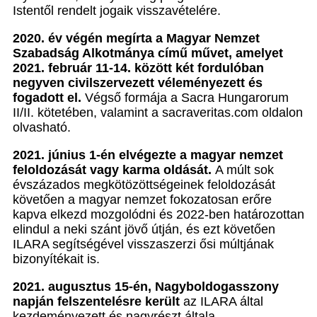
Istentől rendelt jogaik visszavételére.
2020. év végén megírta a Magyar Nemzet
Szabadság Alkotmánya című művet, amelyet
2021. február 11-14.
között két fordulóban
negyven civilszervezett véleményezett és
fogadott el.
Végső formája a Sacra Hungarorum
II/II. kötetében, valamint a sacraveritas.com oldalon
olvasható.
2021. június 1-én elvégezte a magyar nemzet
feloldozását vagy karma oldását.
A múlt sok
évszázados megkötözöttségeinek feloldozását
követően a magyar nemzet fokozatosan erőre
kapva elkezd mozgolódni és 2022-ben határozottan
elindul a neki szánt jövő útján, és ezt követően
ILARA segítségével visszaszerzi ősi múltjának
bizonyítékait is.
2021. augusztus 15-én, Nagyboldogasszony
napján felszentelésre került
az ILARA által
kezdeményezett és nagyrészt általa