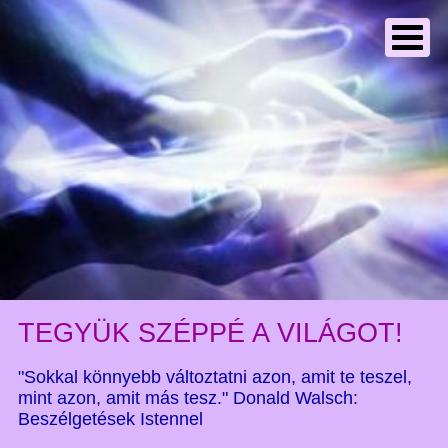
TEGYÜK SZÉPPÉ A VILÁGOT!
"Sokkal könnyebb változtatni azon, amit te teszel,
mint azon, amit más tesz." Donald Walsch:
Beszélgetések Istennel