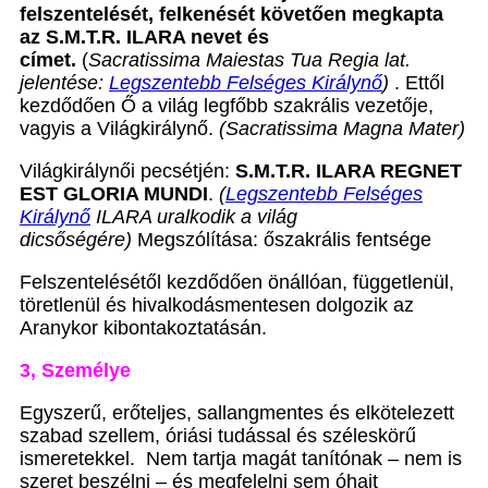
felszentelését, felkenését követően megkapta
az S.M.T.R. ILARA nevet
és
címet.
(
Sacratissima Maiestas Tua Regia lat.
jelentése:
Legszentebb Felséges Királynő
)
. Ettől
kezdődően Ő a világ legfőbb szakrális vezetője,
vagyis a Világkirálynő.
(Sacratissima Magna Mater)
Világkirálynői pecsétjén:
S.M.T.R. ILARA REGNET
EST GLORIA MUNDI
.
(
Legszentebb Felséges
Királynő
ILARA uralkodik a világ
dicsőségére)
Megszólítása: őszakrális fentsége
Felszentelésétől kezdődően önállóan, függetlenül,
töretlenül és hivalkodásmentesen dolgozik az
Aranykor kibontakoztatásán.
3, Személye
Egyszerű, erőteljes, sallangmentes és elkötelezett
szabad szellem, óriási tudással és széleskörű
ismeretekkel. Nem tartja magát tanítónak – nem is
szeret beszélni – és megfelelni sem óhajt