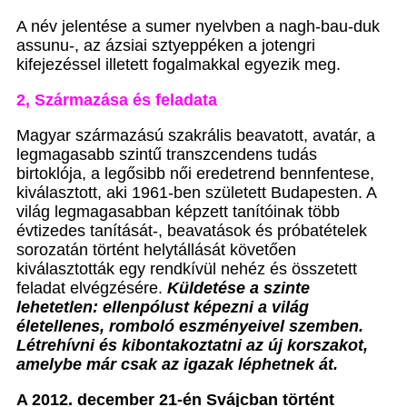
A név jelentése a sumer nyelvben a nagh-bau-duk
assunu-, az ázsiai sztyeppéken a jotengri
kifejezéssel illetett fogalmakkal egyezik meg.
2, Származása és feladata
Magyar származású szakrális beavatott, avatár, a
legmagasabb szintű transzcendens tudás
birtoklója, a legősibb női eredetrend bennfentese,
kiválasztott, aki 1961-ben született Budapesten. A
világ legmagasabban képzett tanítóinak több
évtizedes tanítását-, beavatások és próbatételek
sorozatán történt helytállását követően
kiválasztották egy rendkívül nehéz és összetett
feladat elvégzésére.
Küldetése a szinte
lehetetlen: ellenpólust képezni a világ
életellenes, romboló eszményeivel szemben.
Létrehívni és kibontakoztatni az új korszakot,
amelybe már csak az igazak léphetnek át.
A 2012. december 21-én Svájcban történt