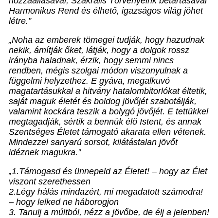
hozzáállásával, Szakrális Törvényeink betartásával
Harmonikus Rend és élhető, igazságos világ jöhet
létre.”
„Noha az emberek tömegei tudják, hogy hazudnak
nekik, ámítják őket, látják, hogy a dolgok rossz
irányba haladnak, érzik, hogy semmi nincs
rendben, mégis szolgai módon viszonyulnak a
függelmi helyzethez. E gyáva, megalkuvó
magatartásukkal a hitvány hatalombitorlókat éltetik,
saját maguk életét és boldog jövőjét szabotálják,
valamint kockára teszik a bolygó jövőjét. E tettükkel
megtagadják, sértik a bennük élő Istent, és annak
Szentséges Életet támogató akarata ellen vétenek.
Mindezzel sanyarú sorsot, kilátástalan jövőt
idéznek magukra.”
„1.Támogasd és ünnepeld az Életet! – hogy az Élet
viszont szerethessen
2.Légy hálás mindazért, mi megadatott számodra!
– hogy lelked ne háborogjon
3. Tanulj a múltból, nézz a jövőbe, de élj a jelenben!