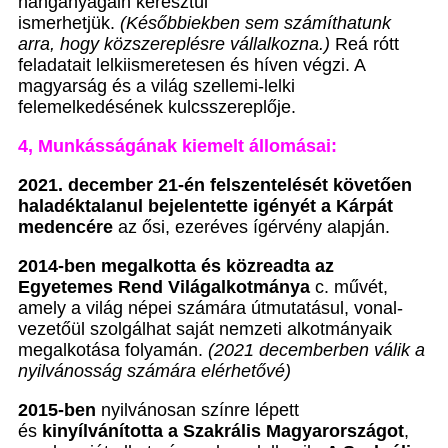
hanganyagain keresztül
ismerhetjük.
(Későbbiekben sem számíthatunk
arra, hogy közszereplésre vállalkozna.)
Reá rótt
feladatait lelkiismeretesen és híven végzi. A
magyarság és a világ szellemi-lelki
felemelkedésének kulcsszereplője.
4,
Munkásságának kiemelt állomásai:
2021. december 21-én felszentelését követően
haladéktalanul bejelentette igényét a Kárpát
medencére
az ősi, ezeréves ígérvény alapján.
2014-ben megalkotta és közreadta az
Egyetemes Rend Világalkotmánya
c. művét,
amely a világ népei számára útmutatásul, vonal-
vezetőül szolgálhat saját nemzeti alkotmányaik
megalkotása folyamán.
(2021 decemberben válik a
nyilvánosság számára elérhetővé)
2015-ben
nyilvánosan színre lépett
és
kinyílvánította a Szakrális Magyarországot
,