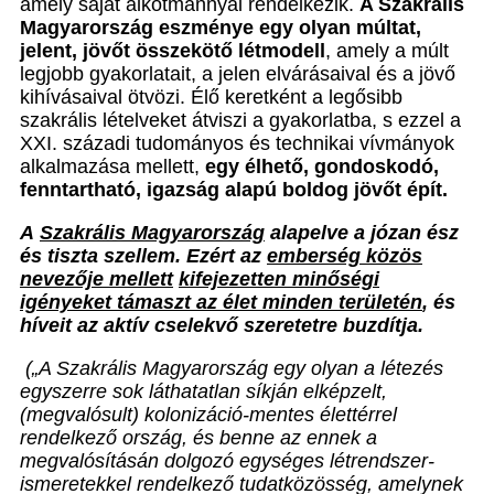
amely saját alkotmánnyal rendelkezik.
A Szakrális
Magyarország eszménye egy olyan múltat,
jelent, jövőt összekötő létmodell
, amely a múlt
legjobb gyakorlatait, a jelen elvárásaival és a jövő
kihívásaival ötvözi. Élő keretként a legősibb
szakrális lételveket átviszi a gyakorlatba, s ezzel a
XXI. századi tudományos és technikai vívmányok
alkalmazása mellett,
egy élhető, gondoskodó,
fenntartható, igazság alapú boldog jövőt épít.
A
Szakrális Magyarország
alapelve a józan ész
és tiszta szellem. Ezért az
emberség közös
nevezője mellett
kifejezetten minőségi
igényeket támaszt az élet minden területén
, és
híveit az aktív cselekvő szeretetre buzdítja.
(„A Szakrális Magyarország egy olyan a létezés
egyszerre sok láthatatlan síkján elképzelt,
(megvalósult) kolonizáció-mentes élettérrel
rendelkező ország, és benne az ennek a
megvalósításán dolgozó egységes létrendszer-
ismeretekkel rendelkező tudatközösség, amelynek