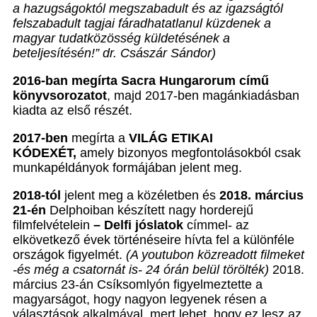
a hazugságoktól megszabadult és az igazságtól
felszabadult tagjai fáradhatatlanul küzdenek a
magyar tudatközösség küldetésének a
beteljesítésén!” dr. Császár Sándor)
2016-ban megírta Sacra Hungarorum című
könyvsorozatot
, majd 2017-ben magánkiadásban
kiadta az első részét.
2017-ben
megírta a
VILÁG ETIKAI
KÓDEXÉT,
amely bizonyos megfontolásokból csak
munkapéldányok formájában jelent meg.
2018-tól
jelent meg a közéletben és
2018. március
21-én
Delphoiban készített nagy horderejű
filmfelvételein
– Delfi jóslatok
címmel- az
elkövetkező évek történéseire hívta fel a különféle
országok figyelmét.
(A youtubon közreadott filmeket
-és még a csatornát is- 24 órán belül törölték)
2018.
március 23-án Csíksomlyón figyelmeztette a
magyarságot, hogy nagyon legyenek résen a
választások alkalmával, mert lehet, hogy ez lesz az