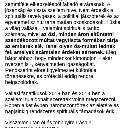
semmiféle elképzelésből fakadó elvárásnak. A
józanság és tiszta szellem híve. Nem érdeklik a
spirituális tévelygések, a politikai játszóterek és az
egyetemei szintű tartalmatlan okoskodások. Tüske
a világ vallásai-, valamint spirituális tanítói
számára, mivel
az ősi, minden áron eltüntetni
szándékozott múltat vegytiszta formában tárja
az emberek elé.
Tanai olyan ős-múltat fednek
fel, amelyek számtalan érdeket sértenek.
Elég
bátor ahhoz, hogy mindenkor kimondjon – akár
nyersen is -, kényelmetlen igazságokat.
Rendszerint előre figyelmeztet különféle
történésekre, és próféciái eddig rendre
beigazolódtak.
Vallási fanatikusok 2018-ban és 2019-ben a
szellemi tulajdonait szerették volna megszerezni.
Ebben a két évben háromszor törtek az életére és
napjainkig rendszeres spirituális támadások érik.
Visszavonultan él és többnyire írásain,