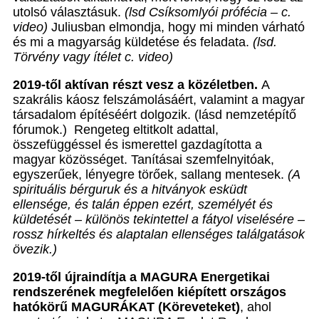
utolsó választásuk.
(lsd Csíksomlyói prófécia – c.
video)
Juliusban elmondja, hogy mi minden várható
és mi a magyarság küldetése és feladata.
(lsd.
Törvény vagy ítélet c. video)
2019-től aktívan részt vesz a közéletben.
A
szakrális káosz felszámolásáért, valamint a magyar
társadalom építéséért dolgozik. (lásd nemzetépítő
fórumok.) Rengeteg eltitkolt adattal,
összefüggéssel és ismerettel gazdagította a
magyar közösséget. Tanításai szemfelnyitóak,
egyszerűek, lényegre törőek, sallang mentesek.
(A
spirituális bérguruk és a hitványok esküdt
ellensége, és talán éppen ezért, személyét és
küldetését – különös tekintettel a fátyol viselésére –
rossz hírkeltés és alaptalan ellenséges találgatások
övezik.)
2019-től újraindítja a MAGURA Energetikai
rendszerének megfelelően kiépített országos
hatókörű MAGURÁKAT (Köreveteket)
, ahol