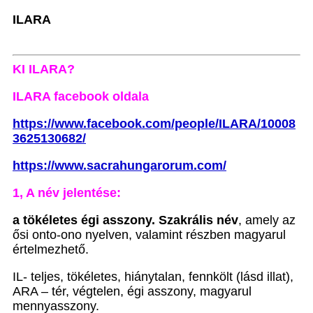
ILARA
KI ILARA?
ILARA facebook oldala
https://www.facebook.com/people/ILARA/10008
3625130682/
https://www.sacrahungarorum.com/
1, A név jelentése:
a tökéletes égi asszony. Szakrális név
, amely az
ősi onto-ono nyelven, valamint részben magyarul
értelmezhető.
IL- teljes, tökéletes, hiánytalan, fennkölt (lásd illat),
ARA – tér, végtelen, égi asszony, magyarul
mennyasszony.