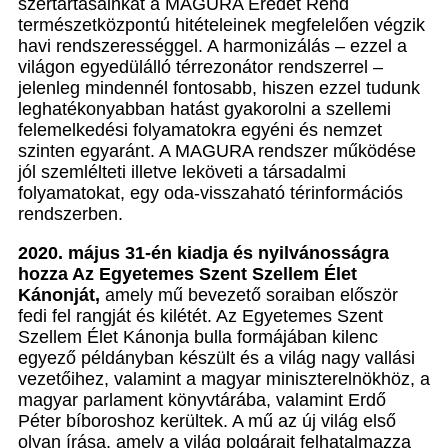
szertartásainkat a MAGURA Eredet Rend
természetközpontú hitételeinek megfelelően végzik
havi rendszerességgel. A harmonizálás – ezzel a
világon egyedülálló térrezonátor rendszerrel –
jelenleg mindennél fontosabb, hiszen ezzel tudunk
leghatékonyabban hatást gyakorolni a szellemi
felemelkedési folyamatokra egyéni és nemzet
szinten egyaránt. A MAGURA rendszer működése
jól szemlélteti illetve leköveti a társadalmi
folyamatokat, egy oda-visszaható térinformációs
rendszerben.
2020. május 31-én kiadja és nyilvánosságra
hozza Az Egyetemes Szent Szellem Élet
Kánonját,
amely mű bevezető soraiban először
fedi fel rangját és kilétét. Az Egyetemes Szent
Szellem Élet Kánonja bulla formájában kilenc
egyező példányban készült és a világ nagy vallási
vezetőihez, valamint a magyar miniszterelnökhöz, a
magyar parlament könyvtárába, valamint Erdő
Péter bíboroshoz kerültek. A mű az új világ első
olyan írása, amely a világ polgárait felhatalmazza