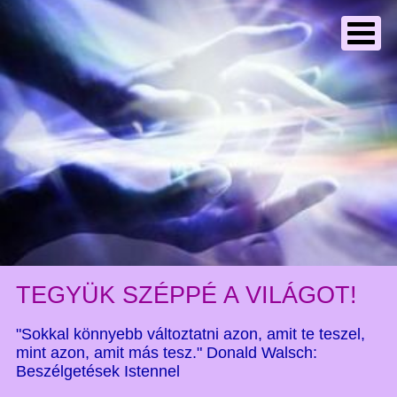
TEGYÜK SZÉPPÉ A VILÁGOT!
"Sokkal könnyebb változtatni azon, amit te teszel,
mint azon, amit más tesz." Donald Walsch:
Beszélgetések Istennel