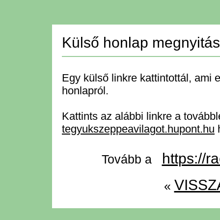
Külső honlap megnyitá
Egy külső linkre kattintottál, ami 
honlapról.
Kattints az alábbi linkre a tovább
tegyukszeppeavilagot.hupont.hu
h
https://
Tovább a
VISSZ
«