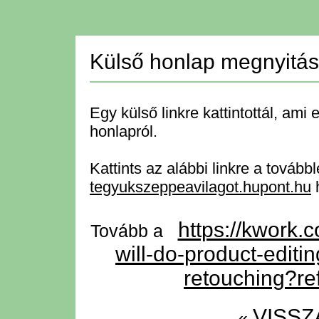
Külső honlap megnyitá
Egy külső linkre kattintottál, ami 
honlapról.
Kattints az alábbi linkre a tovább
tegyukszeppeavilagot.hupont.hu
h
https://kwork
Tovább a
will-do-product-edit
retouching?r
VISSZ
«